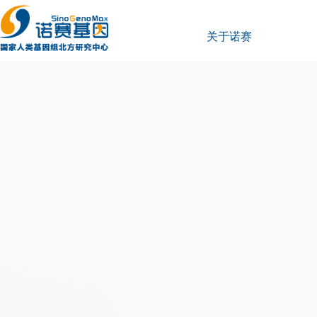
关于诺赛
科技服务
基因健康