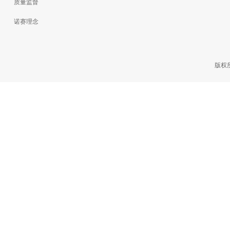
质量监督
诺赛理念
版权